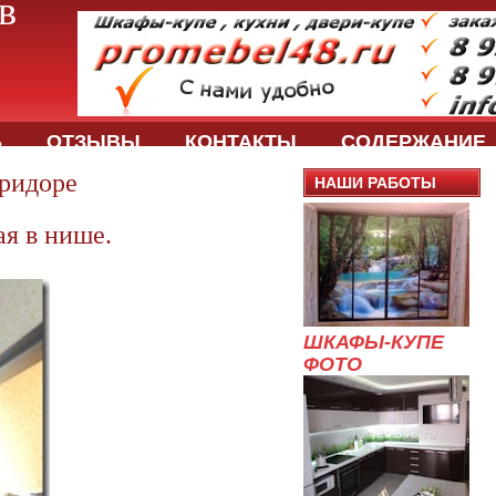
в
Ь
ОТЗЫВЫ
КОНТАКТЫ
СОДЕРЖАНИЕ
оридоре
НАШИ РАБОТЫ
я в нише.
ШКАФЫ-КУПЕ
ФОТО