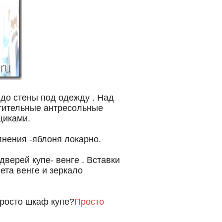
ы до стены под одежду . Над
тительные антресольные
щиками.
нения -яблоня локарно.
верей купе- венге . Вставки
ета венге и зеркало
просто шкаф купе?
Просто